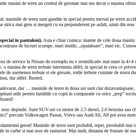
ulte masini de teren au centrul de greutate mai sus decat o masina obisnu
it: masinile de teren sunt gandite in special pentru mersul pe teren acc
 se strica mai greu si mergeti cu ea preponderent pe asfalt, uitati din n
special in pantaloni).
Asta e chiar comica: inainte de cele doua masini 
inconjoara de lucruri scumpe, mari inutile, „epatatoare”, mari etc. Cuno
ra de service la Nissan de exemplu nu e semnificativ mai mare la 4×4 
, o masina de teren trebuie intretinuta altfel, in special in ceea ce prives
nele de asemenea trebuie si ele gresate, rotile trebuie curatate de noroi du
nut, dar altfel. Busted.
adevarat, dar … masinile de teren in doua usi sunt clar dezavantajoase, 
ni utile pentru familiile cu copii in comparatie cu orice „jeep” tocmai 
 Busted!
nou: depinde. Sunt SUV-uri cu motor de 2.5 diesel, 2.0 benzina sau chi
i „mici” precum Volkswagen Passat, Volvo sau Audi A6, A8 pot avea motoar
damental gresit! Masinile de teren sunt probabil, repet, preobabil mai si
bile in curbe si mai usor de rasturnat. Mai mult, distanta de franare de m