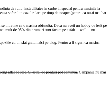
endinta de ruliu, instabilitatea in curbe in special pentru masinile la
eaza soferul in cazul rularii pe timp de noapte (pentru ca nu-ti mai bat
 se intretine ca o masina obisnuita. Daca nu aveti un hobby de iesit pe
lu – mai mult de 95% din drumuri sunt facute pe asfalt… well… nu
pozitie cu un sfat gratuit aici pe blog. Pentru a fi siguri ca masina
 aflat pe stoc. Si astfel de ponturi pot continua.
Campania nu mai