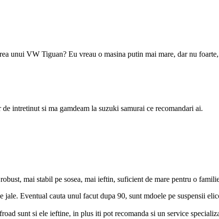
voarea unui VW Tiguan? Eu vreau o masina putin mai mare, dar nu foarte, 
sor de intretinut si ma gamdeam la suzuki samurai ce recomandari ai.
bust, mai stabil pe sosea, mai ieftin, suficient de mare pentru o familie
e jale. Eventual cauta unul facut dupa 90, sunt mdoele pe suspensii elico
 offroad sunt si ele ieftine, in plus iti pot recomanda si un service specia