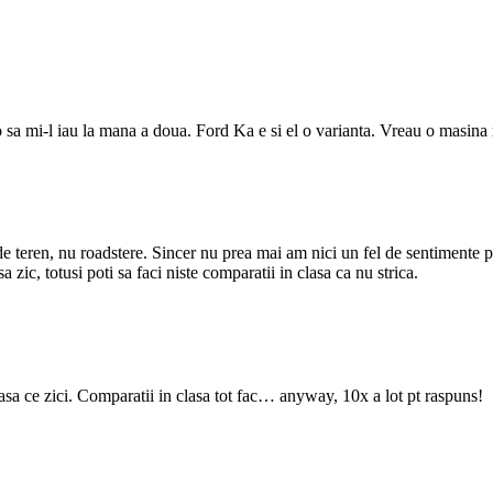
o sa mi-l iau la mana a doua. Ford Ka e si el o varianta. Vreau o masina
i de teren, nu roadstere. Sincer nu prea mai am nici un fel de sentimente 
a zic, totusi poti sa faci niste comparatii in clasa ca nu strica.
oasa ce zici. Comparatii in clasa tot fac… anyway, 10x a lot pt raspuns!