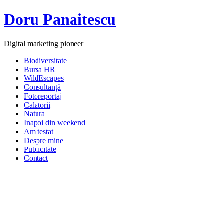
Doru Panaitescu
Digital marketing pioneer
Biodiversitate
Bursa HR
WildEscapes
Consultanță
Fotoreportaj
Calatorii
Natura
Inapoi din weekend
Am testat
Despre mine
Publicitate
Contact