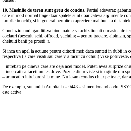
busted!
10. Masinile de teren sunt greu de condus.
Partial adevarat: gabaritu
care in mod normal trage doar spatele sunt doar cateva argumente contra
farurile in ochi), si in general permite o apreciere mai buna a distante
Concluzionand: ganditi-va bine inainte sa achizitionati o masina de te
coclauri (pescuit, schi, offroad, yachting – pentru tractare, alpinism,
cheltuiti banii pe prostii :).
Si inca un apel la actiune pentru cititorii mei: daca sunteti in dubii in
respectiva (la care visati sau care v-a facut cu ochiul) vi se potriveste, 
– intrebati pe cineva care are deja acel model. Puteti avea surprize ch
– incercati sa faceti un testdrive. Pozele din reviste si imaginile din sp
– aruncati o intrebare si la mine. Nu le-am condus chiar pe toate, dar
De exemplu, sunand la Autoitalia – 9443 – si mentionand codul SSY002
este activa.