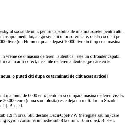
igiul social de unii, pentru capabilitatile in afara soselei pentru altii,
lui asupra mediului, a agresivitatii unor soferi care, odata cocotati pe
c 6000 livre (un Hummer poate depasi 10000 livre in timp ce o masina
, in vreme ce o masina de teren „autentica” este un offroader capabil
u ca nu ar fi corect, masinile de teren autentice (pe care eu le
oua, o puteti citi dupa ce terminati de citit acest articol
]
tuit mai mult de 6000 euro pentru a-si cumpara masina de teren visata.
 20.000 euro (noua sau folosita) este deja un moft. Iar un Suzuki
nia). Busted.
sub 12l in oras. Stiu destule Dacii/Opel/VW (nereglate sau nu) care
Yong Kyron consuma in medie sub 8 la drum, 10 in oras). Busted.