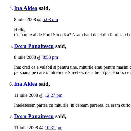
Ina Aldea
said,
8 iulie 2008 @
5:03 pm
Hello,
Ce parere ai de Ford StreetKa? N-am bani de el din fabrica, ci 
Doru Panaitescu
said,
8 iulie 2008 @
8:53 pm
Ina: cred ca e valabil si pentru tine, miturile erau pentru masin
persoana pe care o intrebi de Streetka, daca tie iti place ia-o, ce s
Ina Aldea
said,
11 iulie 2008 @
12:27 pm
Intelesesem partea cu miturile, iti ceream parerea, ca eram curi
Doru Panaitescu
said,
11 iulie 2008 @
10:31 pm