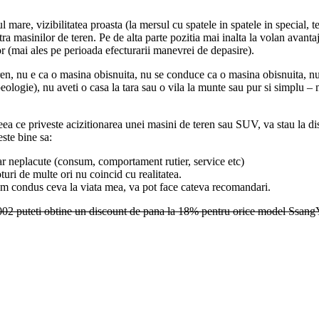
l mare, vizibilitatea proasta (la mersul cu spatele in spatele in special, t
 masinilor de teren. Pe de alta parte pozitia mai inalta la volan avantaj
lor (mai ales pe perioada efecturarii manevrei de depasire).
ren, nu e ca o masina obisnuita, nu se conduce ca o masina obisnuita, nu
 speologie), nu aveti o casa la tara sau o vila la munte sau pur si simp
 ceea ce priveste acizitionarea unei masini de teren sau SUV, va stau la dis
este bine sa:
iar neplacute (consum, comportament rutier, service etc)
oturi de multe ori nu coincid cu realitatea.
 am condus ceva la viata mea, va pot face cateva recomandari.
 puteti obtine un discount de pana la 18% pentru orice model SsangYong