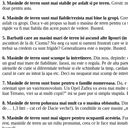
3. Masinile de teren sunt mai stabile pe asfalt si pe teren.
Gresit: m
doar pentru asta.
4. Masinile de teren sunt mai fiabile/rezista mai bine la gropi.
Gres
asfalt cu gropi. Daca v-ati propus sa luati o masina de teren pentru ca
rigide va fi mai fiabila din acest punct de vedere. Busted.
5. Barbatii care au masini mari de teren isi ascund alte lipsuri (in 
ascutitori de la dr. Ciomu? Nu neg ca sunt si oameni frustrati care se 
trebui sa credem ca sunt frigide? Generalizarea este o ineptie. Busted.
6. Masinile de teren sunt scumpe la intretinere.
Din nou, depinde: o
un grad mai mare de fiabilitate. Iarasi, nu este o regula. Pe de alta parte
uleiurile de cutie si diferentiale trebuie si ele schimbate la timp, carda
cazul in care au intrat la apa etc. Deci nu neaparat mai scump de intreti
7. Masinile de teren sunt bune pentru o familie numeroasa.
Da, e 
orientati spre un van/monovolum. Un Opel Zafira va avea mai multe optiu
luat Terrano, vrei sa ai multi copii?” mi se pare pur si simplu stupida.
8. Masinile de teren polueaza mai mult ca o masina obisnuita.
Din 
de… 1,3 litri – cat cel de Dacie veche!). In conditiile in care masin
9. Masinile de teren sunt mai sigure pentru ocupantii acesteia.
Fun
rest, masinile de teren au un ruliu pronuntat, ceea ce le face mai insta