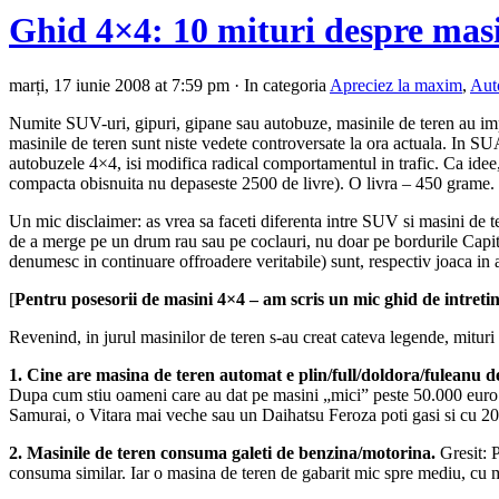
Ghid 4×4: 10 mituri despre masi
marți, 17 iunie 2008 at 7:59 pm · In categoria
Apreciez la maxim
,
Aut
Numite SUV-uri, gipuri, gipane sau autobuze, masinile de teren au impanzit
masinile de teren sunt niste vedete controversate la ora actuala.
In SUA
autobuzele 4×4, isi modifica radical comportamentul in trafic. Ca ide
compacta obisnuita nu depaseste 2500 de livre). O livra – 450 grame.
Un mic disclaimer: as vrea sa faceti diferenta intre SUV si masini de t
de a merge pe un drum rau sau pe coclauri, nu doar pe bordurile Capital
denumesc in continuare offroadere veritabile) sunt, respectiv joaca in a
[
Pentru posesorii de masini 4×4 – am scris un mic ghid de intreti
Revenind, in jurul masinilor de teren s-au creat cateva legende, mituri 
1. Cine are masina de teren automat e plin/full/doldora/fuleanu d
Dupa cum stiu oameni care au dat pe masini „mici” peste 50.000 euro. 
Samurai, o Vitara mai veche sau un Daihatsu Feroza poti gasi si cu 2
2. Masinile de teren consuma galeti de benzina/motorina.
Gresit: P
consuma similar. Iar o masina de teren de gabarit mic spre mediu, c