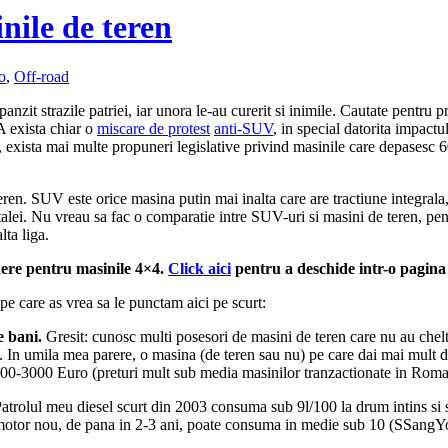
nile de teren
o
,
Off-road
 strazile patriei, iar unora le-au curerit si inimile. Cautate pentru prest
 exista chiar o
miscare de protest
anti-SUV
, in special datorita impactu
e, exista mai multe propuneri legislative privind masinile care depases
eren. SUV este orice masina putin mai inalta care are tractiune integrala
ei. Nu vreau sa fac o comparatie intre SUV-uri si masini de teren, pentr
lta liga.
nere pentru masinile 4×4.
Click aici
pentru a deschide intr-o pagina n
pe care as vrea sa le punctam aici pe scurt:
e bani.
Gresit: cunosc multi posesori de masini de teren care nu au chel
In umila mea parere, o masina (de teren sau nu) pe care dai mai mult de
000-3000 Euro (preturi mult sub media masinilor tranzactionate in Roma
atrolul meu diesel scurt din 2003 consuma sub 9l/100 la drum intins si 
u motor nou, de pana in 2-3 ani, poate consuma in medie sub 10 (SSang