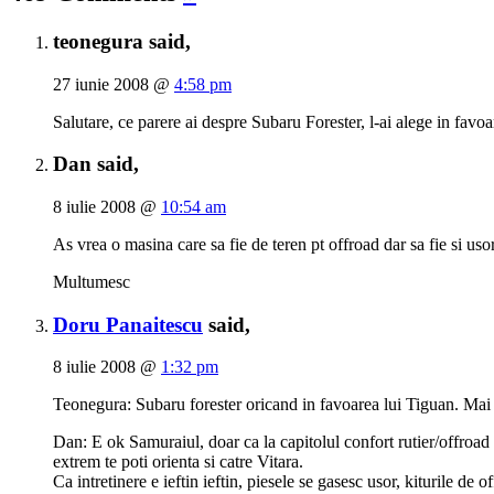
teonegura said,
27 iunie 2008 @
4:58 pm
Salutare, ce parere ai despre Subaru Forester, l-ai alege in fa
Dan said,
8 iulie 2008 @
10:54 am
As vrea o masina care sa fie de teren pt offroad dar sa fie si u
Multumesc
Doru Panaitescu
said,
8 iulie 2008 @
1:32 pm
Teonegura: Subaru forester oricand in favoarea lui Tiguan. Mai ro
Dan: E ok Samuraiul, doar ca la capitolul confort rutier/offroad 
extrem te poti orienta si catre Vitara.
Ca intretinere e ieftin ieftin, piesele se gasesc usor, kiturile de