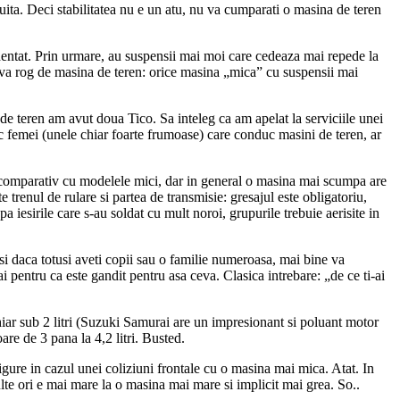
ita. Deci stabilitatea nu e un atu, nu va cumparati o masina de teren
identat. Prin urmare, au suspensii mai moi care cedeaza mai repede la
ou va rog de masina de teren: orice masina „mica” cu suspensii mai
de teren am avut doua Tico. Sa inteleg ca am apelat la serviciile unei
sc femei (unele chiar foarte frumoase) care conduc masini de teren, ar
comparativ cu modelele mici, dar in general o masina mai scumpa are
te trenul de rulare si partea de transmisie: gresajul este obligatoriu,
pa iesirile care s-au soldat cu mult noroi, grupurile trebuie aerisite in
si daca totusi aveti copii sau o familie numeroasa, mai bine va
pentru ca este gandit pentru asa ceva. Clasica intrebare: „de ce ti-ai
ar sub 2 litri (Suzuki Samurai are un impresionant si poluant motor
e de 3 pana la 4,2 litri. Busted.
gure in cazul unei coliziuni frontale cu o masina mai mica. Atat. In
ulte ori e mai mare la o masina mai mare si implicit mai grea. So..